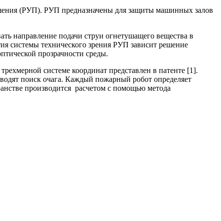
ушения (РУП). РУП предназначены для защиты машинных залов
ать направление подачи струи огнетушащего вещества в
тия системы технического зрения РУП зависит решение
оптической прозрачности среды.
рехмерной системе координат представлен в патенте [1].
водят поиск очага. Каждый пожарный робот определяет
ранстве производится расчетом с помощью метода