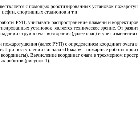
существляется с помощью роботизированных установок пожарот
 нефти, спортивных стадионов и т.п.
аботы РУП, учитывать распространение пламени и корректиров
изированных установок является техническое зрение. От разви
адании струи в очаг возгорания (далее очаг) и учет изменения 
пожаротушения (далее РУП) с определением координат очага в т
ии. При поступлении сигнала «Пожар» – пожарные роботы произ
 координаты). Вычисление координат очага в трехмерном прост
х роботов (рисунок 1).