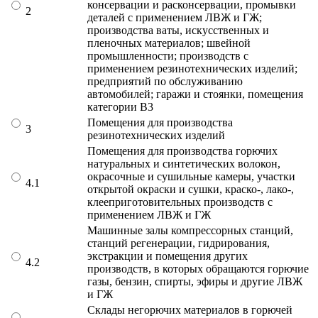
консервации и расконсервации, промывки
2
деталей с применением ЛВЖ и ГЖ;
производства ваты, искусственных и
пленочных материалов; швейной
промышленности; производств с
применением резинотехнических изделий;
предприятий по обслуживанию
автомобилей; гаражи и стоянки, помещения
категории В3
Помещения для производства
3
резинотехнических изделий
Помещения для производства горючих
натуральных и синтетических волокон,
окрасочные и сушильные камеры, участки
4.1
открытой окраски и сушки, краско-, лако-,
клееприготовительных производств с
применением ЛВЖ и ГЖ
Машинные залы компрессорных станций,
станций регенерации, гидрирования,
экстракции и помещения других
4.2
производств, в которых обращаются горючие
газы, бензин, спирты, эфиры и другие ЛВЖ
и ГЖ
Склады негорючих материалов в горючей