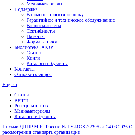
Медиаматериалы
Поддержка
В помощь проектировщику
Гарантийное и техническое обслуживание
Вопросы-ответы
Сертификаты
Патенты
Форма запроса
Библиотека ЭФЭР
Статьи
Книги
Каталоги и буклеты
Контакты
Отправить запрос
English
Статьи
Книги
Реестр патентов
Медиаматериалы
Каталоги и буклеты
Письмо ДНПР МЧС России № ГУ-ИСХ-32395 от 24.03.2026 О
рассмотрении стандарта организации