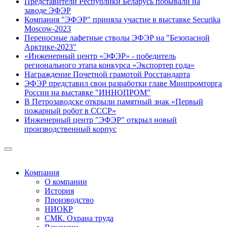
Представители Республики Беларусь побывали на
заводе ЭФЭР
Компания "ЭФЭР" приняла участие в выставке Securika
Moscow-2023
Переносные лафетные стволы ЭФЭР на "Безопасной
Арктике-2023"
«Инженерный центр «ЭФЭР» - победитель
регионального этапа конкурса «Экспортер года»
Награждение Почетной грамотой Росстандарта
ЭФЭР представил свои разработки главе Минпромторга
России на выставке "ИННОПРОМ"
В Петрозаводске открыли памятный знак «Первый
пожарный робот в СССР»
Инженерный центр "ЭФЭР" открыл новый
производственный корпус
Компания
О компании
История
Производство
НИОКР
СМК. Охрана труда