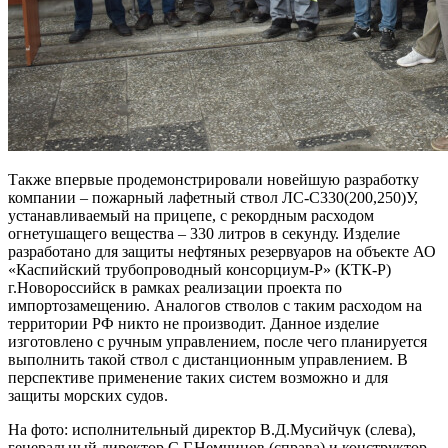
Также впервые продемонстрировали новейшую разработку
компании – пожарный лафетный ствол ЛС-С330(200,250)У,
устанавливаемый на прицепе, с рекордным расходом
огнетушащего вещества – 330 литров в секунду. Изделие
разработано для защиты нефтяных резервуаров на объекте АО
«Каспийский трубопроводный консорциум-Р» (КТК-Р)
г.Новороссийск в рамках реализации проекта по
импортозамещению. Аналогов стволов с таким расходом на
территории РФ никто не производит. Данное изделие
изготовлено с ручным управлением, после чего планируется
выполнить такой ствол с дистанционным управлением. В
перспективе применение таких систем возможно и для
защиты морских судов.
На фото: исполнительный директор В.Д.Мусийчук (слева),
генеральный директор С.Г.Немчинов (справа) и конструктор-