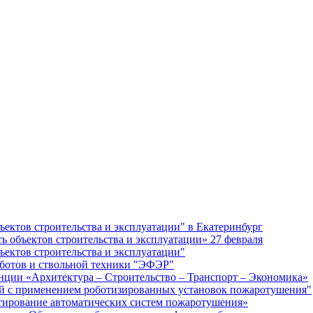
ектов строительства и эксплуатации" в Екатеринбург
 объектов строительства и эксплуатации» 27 февраля
ектов строительства и эксплуатации"
оботов и ствольной техники "ЭФЭР"
нции «Архитектура – Строительство – Транспорт – Экономика»
ий с применением роботизированных установок пожаротушения"
тирование автоматических систем пожаротушения»