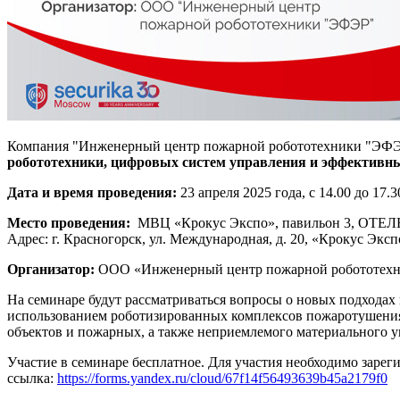
Компания "Инженерный центр пожарной робототехники "ЭФЭР"
робототехники, цифровых систем управления и эффективны
Дата и время проведения:
23 апреля 2025 года, с 14.00 до 17.3
Место проведения:
МВЦ «Крокус Экспо», павильон 3, ОТЕЛЬ
Адрес: г. Красногорск, ул. Международная, д. 20, «Крокус Эксп
Организатор:
ООО «Инженерный центр пожарной робототех
На семинаре будут рассматриваться вопросы о новых подхода
использованием роботизированных комплексов пожаротушения
объектов и пожарных, а также неприемлемого материального у
Участие в семинаре бесплатное. Для участия необходимо зарег
ссылка:
https://forms.yandex.ru/cloud/67f14f56493639b45a2179f0