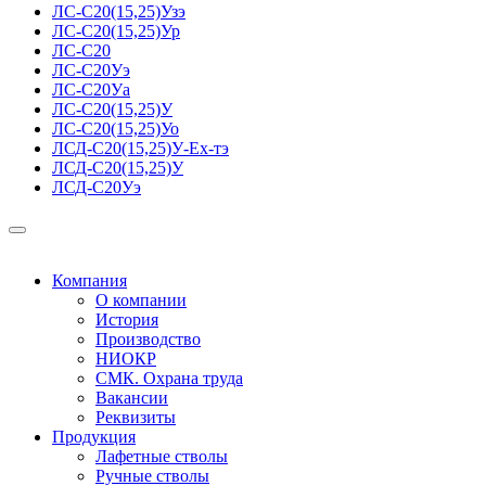
ЛС-С20(15,25)Узэ
ЛС-С20(15,25)Ур
ЛС-С20
ЛС-С20Уэ
ЛС-С20Уа
ЛС-С20(15,25)У
ЛС-С20(15,25)Уо
ЛСД-С20(15,25)У-Ех-тэ
ЛСД-С20(15,25)У
ЛСД-С20Уэ
Компания
О компании
История
Производство
НИОКР
СМК. Охрана труда
Вакансии
Реквизиты
Продукция
Лафетные стволы
Ручные стволы