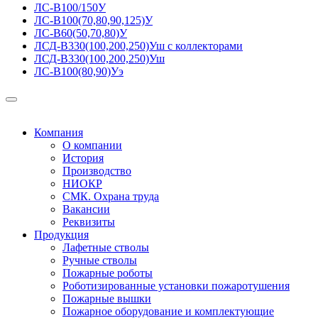
ЛС-В100/150У
ЛС-В100(70,80,90,125)У
ЛС-В60(50,70,80)У
ЛСД-В330(100,200,250)Уш с коллекторами
ЛСД-В330(100,200,250)Уш
ЛС-В100(80,90)Уэ
Компания
О компании
История
Производство
НИОКР
СМК. Охрана труда
Вакансии
Реквизиты
Продукция
Лафетные стволы
Ручные стволы
Пожарные роботы
Роботизированные установки пожаротушения
Пожарные вышки
Пожарное оборудование и комплектующие