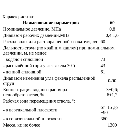
Характеристики
Наименование параметров
60
Номинальное давление, МПа
0,8
Диапазон рабочих давлений,МПа
0,4-1,0
Расход воды или раствора пенообразователя, л/с
60
Дальность струи (по крайним каплям) при номинальном
давлении, м, не менее:
- водяной сплошной
73
- распылённой (при угле факела 30°)
43
- пенной сплошной
61
Диапазон изменения угла факела распыленной
0-90
струи
Концентрация водного раствора
3±0,6;
пенообразователя, %
6±1,2
Рабочая зона перемещения ствола, °:
от -15 до
- в вертикальной плоскости
+90
- в горизонтальной плоскости
360
Масса, кг, не более
1300