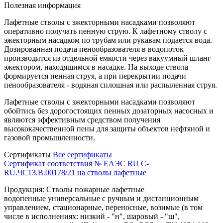
Полезная информация
Лафетные стволы с эжекторными насадками позволяют
оперативно получать пенную струю. К лафетному стволу с
эжекторным насадком по трубам или рукавам подается вода.
Дозированная подача пенообразователя в водопоток
производится из отдельной емкости через вакуумный шланг
эжектором, находящимся в насадке. На выходе ствола
формируется пенная струя, а при перекрытии подачи
пенообразователя - водяная сплошная или распыленная струя.
Лафетные стволы с эжекторными насадками позволяют
обойтись без дорогостоящих пенных дозаторных насосных и
являются эффективным средством получения
высококачественной пены для защиты объектов нефтяной и
газовой промышленности.
Сертификаты
Все сертификаты
Сертификат соответствия № ЕАЭС RU C-
RU.ЧС13.В.00178/21 на стволы лафетные
Продукция: Стволы пожарные лафетные
водопенные универсальные с ручным и дистанционным
управлением, стационарные, переносные, возимые (в том
числе в исполнениях: низкий - "н", шаровый - "ш",