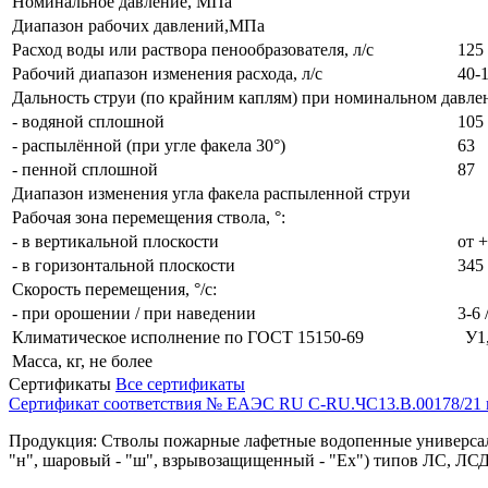
Номинальное давление, МПа
Диапазон рабочих давлений,МПа
Расход воды или раствора пенообразователя, л/с
125
Рабочий диапазон изменения расхода, л/с
40-
Дальность струи (по крайним каплям) при номинальном давлен
- водяной сплошной
105
- распылённой (при угле факела 30°)
63
- пенной сплошной
87
Диапазон изменения угла факела распыленной струи
Рабочая зона перемещения ствола, °:
- в вертикальной плоскости
от +
- в горизонтальной плоскости
345
Скорость перемещения, °/с:
- при орошении / при наведении
3-6 
Климатическое исполнение по ГОСТ 15150-69
У1
Масса, кг, не более
Сертификаты
Все сертификаты
Сертификат соответствия № ЕАЭС RU C-RU.ЧС13.В.00178/21 
Продукция: Стволы пожарные лафетные водопенные универсаль
"н", шаровый - "ш", взрывозащищенный - "Ех") типов ЛС, ЛСД 