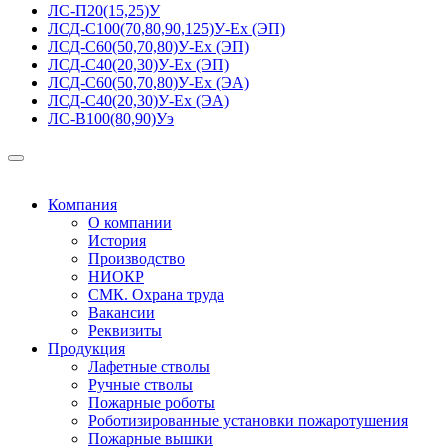
ЛС-П20(15,25)У
ЛСД-С100(70,80,90,125)У-Ех (ЭП)
ЛСД-С60(50,70,80)У-Ех (ЭП)
ЛСД-С40(20,30)У-Ех (ЭП)
ЛСД-С60(50,70,80)У-Ех (ЭА)
ЛСД-С40(20,30)У-Ех (ЭА)
ЛС-В100(80,90)Уэ
Компания
О компании
История
Производство
НИОКР
СМК. Охрана труда
Вакансии
Реквизиты
Продукция
Лафетные стволы
Ручные стволы
Пожарные роботы
Роботизированные установки пожаротушения
Пожарные вышки