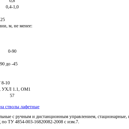
0,8
0,4-1,0
125
ии, м, не менее:
0-90
90 до -45
/ 8-10
, УХЛ 1.1, ОМ1
57
на стволы лафетные
ные с ручным и дистанционным управлением, стационарные, пе
по ТУ 4854-003-16820082-2008 с изм.7.