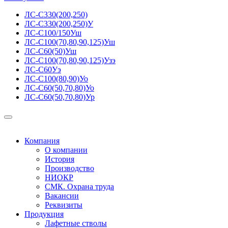
ЛС-С330(200,250)
ЛС-С330(200,250)У
ЛС-С100/150Уш
ЛС-С100(70,80,90,125)Уш
ЛС-С60(50)Уш
ЛС-С100(70,80,90,125)Узэ
ЛС-С60Уэ
ЛС-С100(80,90)Уо
ЛС-С60(50,70,80)Уо
ЛС-С60(50,70,80)Ур
Компания
О компании
История
Производство
НИОКР
СМК. Охрана труда
Вакансии
Реквизиты
Продукция
Лафетные стволы