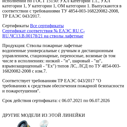
исполнении по ГОСТ 15150: УХЛ категории 1.1., УХЛ
категории 1, У категории 1, ОМ категории 1. Выпускаются в
соответствии с требованиями ТУ 4854-003-168220082-2008,
ТР ЕАЭС 043/2017.
Сертификаты
Все сертификаты
Сертификат соответствия № ЕАЭС RU C-
RU.ЧС13.В.00178/21 на стволы лафетные
Продукция: Стволы пожарные лафетные
водопенные универсальные с ручным и дистанционным
управлением, стационарные, переносные, возимые (в том
числе в исполнениях: низкий - "н", шаровый - "ш",
взрывозащищенный - "Ех") типов ЛС, ЛСД по ТУ 4854-003-
16820082-2008 с изм.7.
Соответствует требованиям ТР ЕАЭС 043/2017 "О
требованиях к средствам обеспечения пожарной безопасности
и пожаротушения".
Срок действия сертификата: с 06.07.2021 по 06.07.2026
ДРУГИЕ МОДЕЛИ ИЗ ЭТОЙ ЛИНЕЙКИ