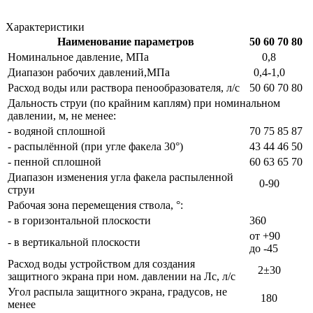
Характеристики
Наименование параметров
50
60
70
80
Номинальное давление, МПа
0,8
Диапазон рабочих давлений,МПа
0,4-1,0
Расход воды или раствора пенообразователя, л/с
50
60
70
80
Дальность струи (по крайним каплям) при номинальном
давлении, м, не менее:
- водяной сплошной
70
75
85
87
- распылённой (при угле факела 30°)
43
44
46
50
- пенной сплошной
60
63
65
70
Диапазон изменения угла факела распыленной
0-90
струи
Рабочая зона перемещения ствола, °:
- в горизонтальной плоскости
360
от +90
- в вертикальной плоскости
до -45
Расход воды устройством для создания
2±30
защитного экрана при ном. давлении на Лс, л/с
Угол распыла защитного экрана, градусов, не
180
менее