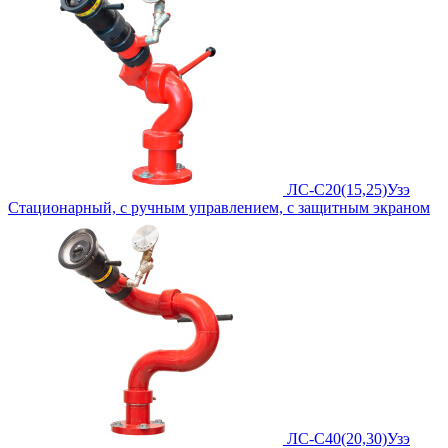
ЛС-С20(15,25)Узэ
Стационарный, с ручным управлением, с защитным экраном
ЛС-С40(20,30)Узэ