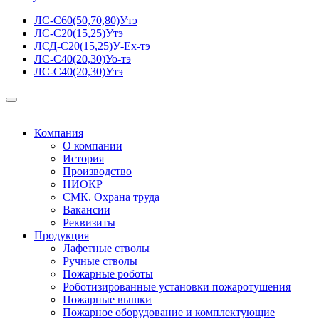
ЛС-С60(50,70,80)Утэ
ЛС-С20(15,25)Утэ
ЛСД-С20(15,25)У-Ех-тэ
ЛС-С40(20,30)Уо-тэ
ЛС-С40(20,30)Утэ
Компания
О компании
История
Производство
НИОКР
СМК. Охрана труда
Вакансии
Реквизиты
Продукция
Лафетные стволы
Ручные стволы
Пожарные роботы
Роботизированные установки пожаротушения
Пожарные вышки
Пожарное оборудование и комплектующие