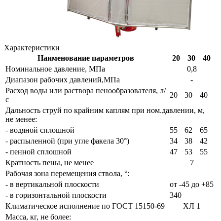
Характеристики
Наименование параметров
20
30
40
Номинальное давление, МПа
0,8
Диапазон рабочих давлений,МПа
-
Расход воды или раствора пенообразователя, л/
20
30
40
с
Дальность струй по крайним каплям при ном.давлении, м,
не менее:
- водяной сплошной
55
62
65
- распыленной (при угле факела 30°)
34
38
42
- пенной сплошной
47
53
55
Кратность пены, не менее
7
Рабочая зона перемещения ствола, °:
- в вертикальной плоскости
от -45 до +85
- в горизонтальной плоскости
340
Климатическое исполнение по ГОСТ 15150-69
ХЛ 1
Масса, кг, не более: