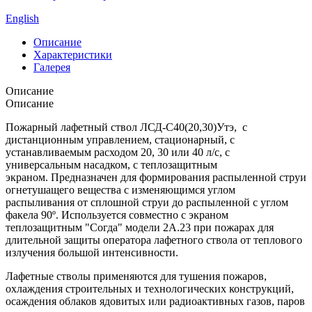
English
Описание
Характеристики
Галерея
Описание
Описание
Пожарный лафетный ствол ЛСД-С40(20,30)Утэ, с
дистанционным управлением, стационарный, с
устанавливаемым расходом 20, 30 или 40 л/с, с
универсальным насадком, с теплозащитным
экраном. Предназначен для формирования распыленной струи
огнетушащего вещества с изменяющимся углом
распыливания от сплошной струи до распыленной с углом
факела 90º. Используется совместно с экраном
теплозащитным "Согда" модели 2А.23 при пожарах для
длительной защиты оператора лафетного ствола от теплового
излучения большой интенсивности.
Лафетные стволы применяются для тушения пожаров,
охлаждения строительных и технологических конструкций,
осаждения облаков ядовитых или радиоактивных газов, паров