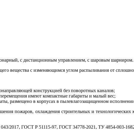
онарный, с дистанционным управлением, с шаровым шарниром.
его вещества с изменяющимся углом распыливания от сплошной 
онаправляющей конструкцией без поворотных каналов;
 перемещения имеют компактные габариты и малый вес;
платы, размещено в корпусах в пылевлагозащищенном исполнени
шения пожаров, охлаждения строительных и технологических 
043/2017, ГОСТ Р 51115-97, ГОСТ 34778-2021, ТУ 4854-003-168