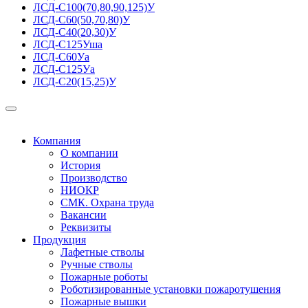
ЛСД-С100(70,80,90,125)У
ЛСД-С60(50,70,80)У
ЛСД-С40(20,30)У
ЛСД-С125Уша
ЛСД-С60Уа
ЛСД-С125Уа
ЛСД-С20(15,25)У
Компания
О компании
История
Производство
НИОКР
СМК. Охрана труда
Вакансии
Реквизиты
Продукция
Лафетные стволы
Ручные стволы
Пожарные роботы
Роботизированные установки пожаротушения
Пожарные вышки