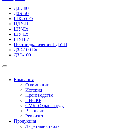
ДЗЭ-80
ДЗЭ-50
ШК-УСО
ПДУ-П
ШУ-Ех
ШУ-Ех
ШУ1Б7
Пост подключения ПДУ-П
ДЗЭ-100 Ех
ДЗЭ-100
Компания
О компании
История
Производство
НИОКР
СМК. Охрана труда
Вакансии
Реквизиты
Продукция
Лафетные стволы