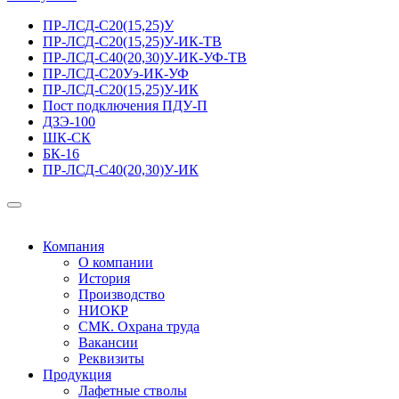
ПР-ЛСД-С20(15,25)У
ПР-ЛСД-С20(15,25)У-ИК-ТВ
ПР-ЛСД-С40(20,30)У-ИК-УФ-ТВ
ПР-ЛСД-С20Уэ-ИК-УФ
ПР-ЛСД-С20(15,25)У-ИК
Пост подключения ПДУ-П
ДЗЭ-100
ШК-СК
БК-16
ПР-ЛСД-С40(20,30)У-ИК
Компания
О компании
История
Производство
НИОКР
СМК. Охрана труда
Вакансии
Реквизиты
Продукция
Лафетные стволы