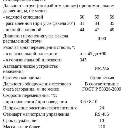
Дальность струи (по крайним каплям) при номинальном
давлении, м, не менее:
- водяной сплошной
50
55
59
- распылённой (при угле факела 30°)
31
34
35
- пенной сплошной
44
47
49
Диапазон изменения угла факела
0-90
распыленной струи
Рабочая зона перемещения ствола, °:
- в вертикальной плоскости
от - 45 до +90
- в горизонтальной плоскости
345
Автоматическое устройство
ИК-УФ
наведения
Система координат
сферическая
Дальность обнаружения тестового
В соответствии с
очага загорания, м, не менее
ГОСТ Р 53326-2009
Скорость перемещения, °/с:
- при орошении / при наведении
3-6 / 8-10
Напряжение электрического питания
24
Стандарт магистрали управления
RS-485
Срок службы, лет
10
Масса, кг, не более
210