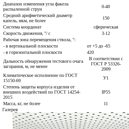
Диапазон изменения угла факела
0-40
распыленной струи
Средний арифметический диаметр
150
капель, мкм, не более
Система координат
сферическая
Скорость движения, °/ с
3-12
Рабочая зона перемещения ствола, °:
- в вертикальной плоскости
от +5 до -65
- в горизонтальной плоскости
420
В соответствии с
Дальность обнаружения тестового очага
ГОСТ Р 53326-
загорания, м, не менее
2009
Климатическое исполнение по ГОСТ
У1
15150-69
Степень защиты корпуса изделия от
внешних воздействий по ГОСТ 14254-
IP55
2015
Масса, кг, не более
11
Галерея