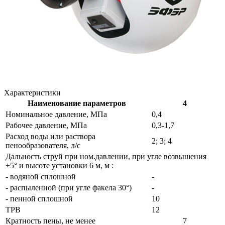
Характеристики
Наименование параметров
4
Номинальное давление, МПа
0,4
Рабочее давление, МПа
0,3-1,7
Расход воды или раствора
2; 3; 4
пенообразователя, л/с
Дальность струй при ном.давлении, при угле возвышения
+5° и высоте установки 6 м, м :
- водяной сплошной
-
- распыленной (при угле факела 30°)
-
- пенной сплошной
10
ТРВ
12
Кратность пены, не менее
7