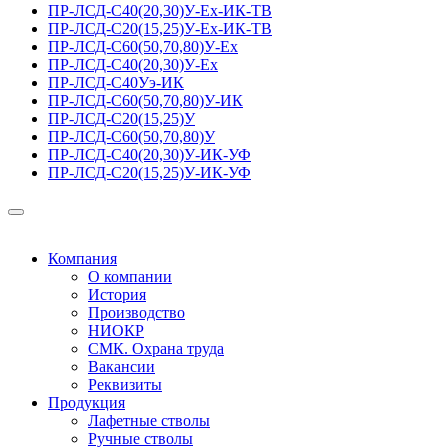
ПР-ЛСД-С40(20,30)У-Ех-ИК-ТВ
ПР-ЛСД-С20(15,25)У-Ех-ИК-ТВ
ПР-ЛСД-С60(50,70,80)У-Ех
ПР-ЛСД-С40(20,30)У-Ех
ПР-ЛСД-С40Уэ-ИК
ПР-ЛСД-С60(50,70,80)У-ИК
ПР-ЛСД-С20(15,25)У
ПР-ЛСД-С60(50,70,80)У
ПР-ЛСД-С40(20,30)У-ИК-УФ
ПР-ЛСД-С20(15,25)У-ИК-УФ
Компания
О компании
История
Производство
НИОКР
СМК. Охрана труда
Вакансии
Реквизиты
Продукция
Лафетные стволы
Ручные стволы