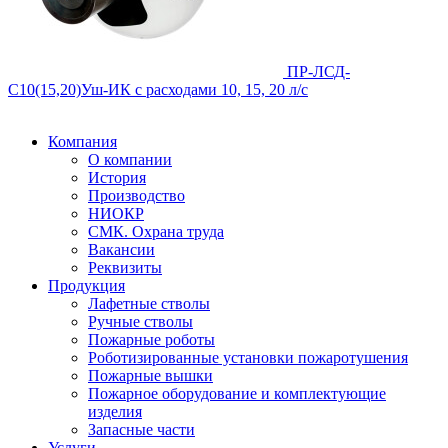
ПР-ЛСД-
С10(15,20)Уш-ИК
с расходами 10, 15, 20 л/с
Компания
О компании
История
Производство
НИОКР
СМК. Охрана труда
Вакансии
Реквизиты
Продукция
Лафетные стволы
Ручные стволы
Пожарные роботы
Роботизированные установки пожаротушения
Пожарные вышки
Пожарное оборудование и комплектующие
изделия
Запасные части
Услуги