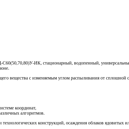
С60(50,70,80)У-ИК, стационарный, водопенный, универсальны
зоне.
го вещества с изменяемым углом распыливания от сплошной стр
системе координат,
различных алгоритмов.
 технологических конструкций, осаждения облаков ядовитых ил