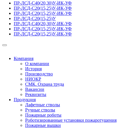
ПР-ЛСД-С40(20,30)У-ИК-УФ
ПР-ЛСД-С20(15,25)У-ИК-УФ
ПР-ЛСД-С20(15,25)У-ИК-УФ
ПР-ЛСД-С20(15,25)У
ПР-ЛСД-С40(20,30)У-ИК-УФ
ПР-ЛСД-С20(15,25)У-ИК-УФ
ПР-ЛСД-С20(15,25)У-ИК-УФ
Компания
О компании
История
Производство
НИОКР
СМК. Охрана труда
Вакансии
Реквизиты
Продукция
Лафетные стволы
Ручные стволы
Пожарные роботы
Роботизированные установки пожаротушения
Пожарные вышки