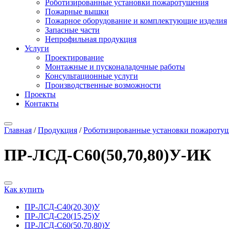
Роботизированные установки пожаротушения
Пожарные вышки
Пожарное оборудование и комплектующие изделия
Запасные части
Непрофильная продукция
Услуги
Проектирование
Монтажные и пусконаладочные работы
Консультационные услуги
Производственные возможности
Проекты
Контакты
Главная
/
Продукция
/
Роботизированные установки пожароту
ПР-ЛСД-С60(50,70,80)У-ИК
Как купить
ПР-ЛСД-С40(20,30)У
ПР-ЛСД-С20(15,25)У
ПР-ЛСД-С60(50,70,80)У