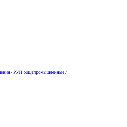
шения
/
РУП общепромышленные
/