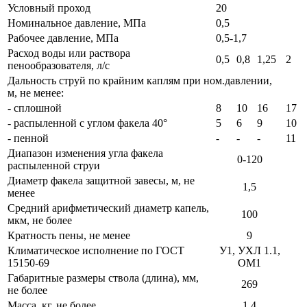
Условный проход
20
Номинальное давление, МПа
0,5
Рабочее давление, МПа
0,5-1,7
Расход воды или раствора
0,5
0,8
1,25
2
пенообразователя, л/с
Дальность струй по крайним каплям при ном.давлении,
м, не менее:
- сплошной
8
10
16
17
- распыленной с углом факела 40°
5
6
9
10
- пенной
-
-
-
11
Диапазон изменения угла факела
0-120
распыленной струи
Диаметр факела защитной завесы, м, не
1,5
менее
Средний арифметический диаметр капель,
100
мкм, не более
Кратность пены, не менее
9
Климатическое исполнение по ГОСТ
У1, УХЛ 1.1,
15150-69
ОМ1
Габаритные размеры ствола (длина), мм,
269
не более
Масса, кг, не более
1,4