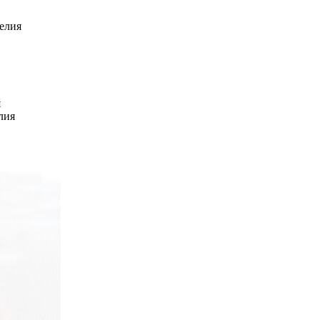
елия
я
лия