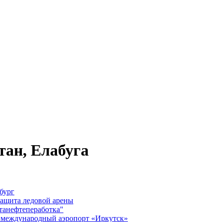
тан, Елабуга
бург
защита ледовой арены
анефтепеработка"
, международный аэропорт «Иркутск»