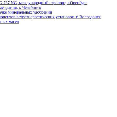
G 737 NG, международный аэропорт, г.Оренбург
 здания, г. Челябинск
алке минеральных удобрений
онентов ветроэнергетических установок, г. Волгодонск
сных масел