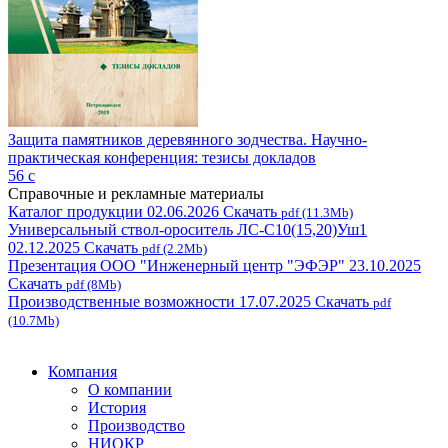
Защита памятников деревянного зодчества. Научно-
практическая конференция: тезисы докладов
56 с
Справочные и рекламные материалы
Каталог продукции
02.06.2026
Скачать
pdf (11.3Mb)
Универсальный ствол-ороситель ЛС-С10(15,20)Уш1
02.12.2025
Скачать
pdf (2.2Mb)
Презентация ООО "Инженерный центр "ЭФЭР"
23.10.2025
Скачать
pdf (8Mb)
Производственные возможности
17.07.2025
Скачать
pdf
(10.7Mb)
Компания
О компании
История
Производство
НИОКР