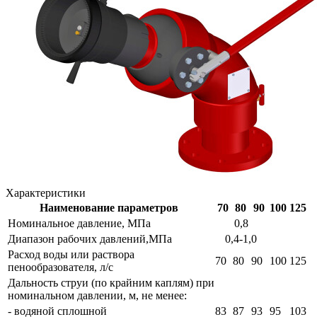
Характеристики
Наименование параметров
70
80
90
100
125
Номинальное давление, МПа
0,8
Диапазон рабочих давлений,МПа
0,4-1,0
Расход воды или раствора
70
80
90
100
125
пенообразователя, л/с
Дальность струи (по крайним каплям) при
номинальном давлении, м, не менее:
- водяной сплошной
83
87
93
95
103