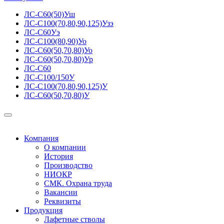
ЛС-С60(50)Уш
ЛС-С100(70,80,90,125)Узэ
ЛС-С60Уэ
ЛС-С100(80,90)Уо
ЛС-С60(50,70,80)Уо
ЛС-С60(50,70,80)Ур
ЛС-С60
ЛС-С100/150У
ЛС-С100(70,80,90,125)У
ЛС-С60(50,70,80)У
Компания
О компании
История
Производство
НИОКР
СМК. Охрана труда
Вакансии
Реквизиты
Продукция
Лафетные стволы