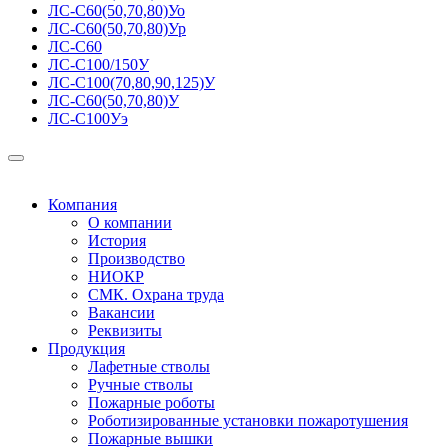
ЛС-С60(50,70,80)Уо
ЛС-С60(50,70,80)Ур
ЛС-С60
ЛС-С100/150У
ЛС-С100(70,80,90,125)У
ЛС-С60(50,70,80)У
ЛС-С100Уэ
Компания
О компании
История
Производство
НИОКР
СМК. Охрана труда
Вакансии
Реквизиты
Продукция
Лафетные стволы
Ручные стволы
Пожарные роботы
Роботизированные установки пожаротушения
Пожарные вышки