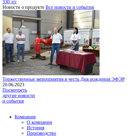
330 л/с
Новости о продукте
Все новости и события
Торжественные мероприятия в честь Дня рождения ЭФЭР
20.06.2023
Посмотреть
другие новости
и события
Компания
О компании
История
Производство