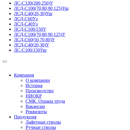
ЛС-С330(200,250)У
ЛСД-С100(70,80,90,125)Уш
ЛСД-С40(20,30)Уш
ЛСД-С60Уэ
ЛСД-С40Уэ
ЛСД-С100/150У
ЛСД-С100(70,80,90,125)У
ЛСД-С60(50,70,80)У
ЛСД-С40(20,30)У
ЛС-С100/150Уш
Компания
О компании
История
Производство
НИОКР
СМК. Охрана труда
Вакансии
Реквизиты
Продукция
Лафетные стволы
Ручные стволы