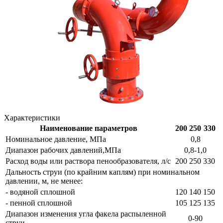
Характеристики
Наименование параметров
200
250
330
Номинальное давление, МПа
0,8
Диапазон рабочих давлений,МПа
0,8-1,0
Расход воды или раствора пенообразователя, л/с
200
250
330
Дальность струи (по крайним каплям) при номинальном
давлении, м, не менее:
- водяной сплошной
120
140
150
- пенной сплошной
105
125
135
Диапазон изменения угла факела распыленной
0-90
струи