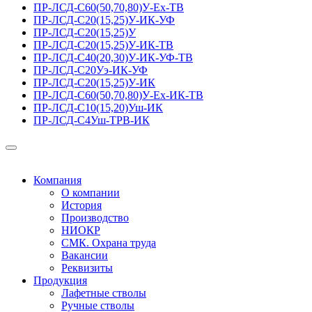
ПР-ЛСД-С60(50,70,80)У-Ех-ТВ
ПР-ЛСД-С20(15,25)У-ИК-УФ
ПР-ЛСД-С20(15,25)У
ПР-ЛСД-С20(15,25)У-ИК-ТВ
ПР-ЛСД-С40(20,30)У-ИК-УФ-ТВ
ПР-ЛСД-С20Уэ-ИК-УФ
ПР-ЛСД-С20(15,25)У-ИК
ПР-ЛСД-С60(50,70,80)У-Ех-ИК-ТВ
ПР-ЛСД-С10(15,20)Уш-ИК
ПР-ЛСД-С4Уш-ТРВ-ИК
Компания
О компании
История
Производство
НИОКР
СМК. Охрана труда
Вакансии
Реквизиты
Продукция
Лафетные стволы
Ручные стволы