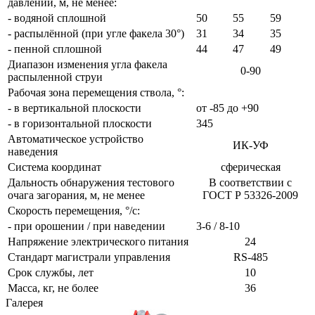
давлении, м, не менее:
- водяной сплошной
50
55
59
- распылённой (при угле факела 30°)
31
34
35
- пенной сплошной
44
47
49
Диапазон изменения угла факела
0-90
распыленной струи
Рабочая зона перемещения ствола, °:
- в вертикальной плоскости
от -85 до +90
- в горизонтальной плоскости
345
Автоматическое устройство
ИК-УФ
наведения
Система координат
сферическая
Дальность обнаружения тестового
В соответствии с
очага загорания, м, не менее
ГОСТ Р 53326-2009
Скорость перемещения, °/с:
- при орошении / при наведении
3-6 / 8-10
Напряжение электрического питания
24
Стандарт магистрали управления
RS-485
Срок службы, лет
10
Масса, кг, не более
36
Галерея