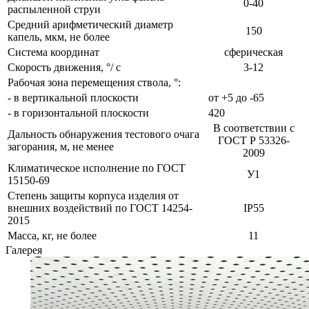
0-40
распыленной струи
Средний арифметический диаметр
150
капель, мкм, не более
Система координат
сферическая
Скорость движения, °/ с
3-12
Рабочая зона перемещения ствола, °:
- в вертикальной плоскости
от +5 до -65
- в горизонтальной плоскости
420
В соответствии с
Дальность обнаружения тестового очага
ГОСТ Р 53326-
загорания, м, не менее
2009
Климатическое исполнение по ГОСТ
У1
15150-69
Степень защиты корпуса изделия от
внешних воздействий по ГОСТ 14254-
IP55
2015
Масса, кг, не более
11
Галерея