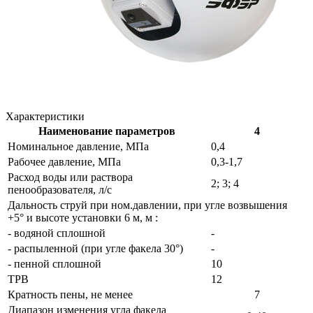
Характеристики
Наименование параметров
4
Номинальное давление, МПа
0,4
Рабочее давление, МПа
0,3-1,7
Расход воды или раствора
2; 3; 4
пенообразователя, л/с
Дальность струй при ном.давлении, при угле возвышения
+5° и высоте установки 6 м, м :
- водяной сплошной
-
- распыленной (при угле факела 30°)
-
- пенной сплошной
10
ТРВ
12
Кратность пены, не менее
7
Диапазон изменения угла факела