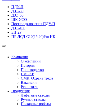
ПДУ-П
ДЗЭ-80
ДЗЭ-50
ШК-УСО
Пост подключения ПДУ-П
ДЗЭ-100
БП-2Р
ПР-ЛСД-С10(15,20)Уш-ИК
Компания
О компании
История
Производство
НИОКР
СМК. Охрана труда
Вакансии
Реквизиты
Продукция
Лафетные стволы
Ручные стволы
Пожарные роботы