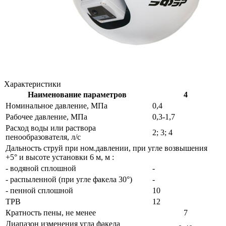
Характеристики
Наименование параметров
4
Номинальное давление, МПа
0,4
Рабочее давление, МПа
0,3-1,7
Расход воды или раствора
2; 3; 4
пенообразователя, л/с
Дальность струй при ном.давлении, при угле возвышения
+5° и высоте установки 6 м, м :
- водяной сплошной
-
- распыленной (при угле факела 30°)
-
- пенной сплошной
10
ТРВ
12
Кратность пены, не менее
7
Диапазон изменения угла факела