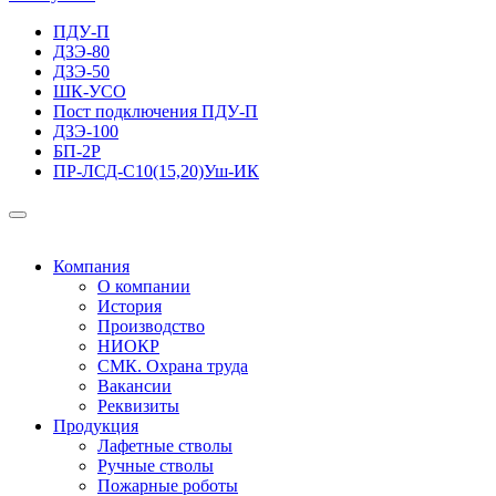
ПДУ-П
ДЗЭ-80
ДЗЭ-50
ШК-УСО
Пост подключения ПДУ-П
ДЗЭ-100
БП-2Р
ПР-ЛСД-С10(15,20)Уш-ИК
Компания
О компании
История
Производство
НИОКР
СМК. Охрана труда
Вакансии
Реквизиты
Продукция
Лафетные стволы
Ручные стволы
Пожарные роботы