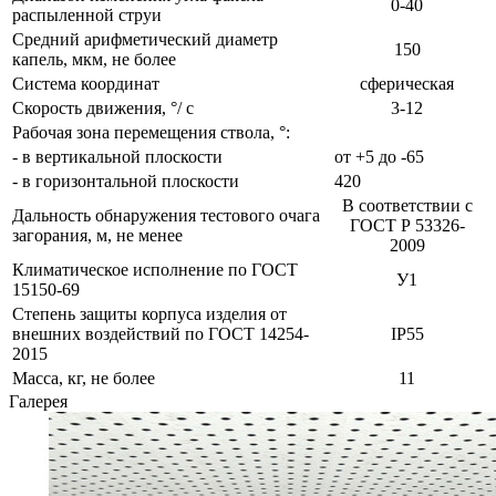
0-40
распыленной струи
Средний арифметический диаметр
150
капель, мкм, не более
Система координат
сферическая
Скорость движения, °/ с
3-12
Рабочая зона перемещения ствола, °:
- в вертикальной плоскости
от +5 до -65
- в горизонтальной плоскости
420
В соответствии с
Дальность обнаружения тестового очага
ГОСТ Р 53326-
загорания, м, не менее
2009
Климатическое исполнение по ГОСТ
У1
15150-69
Степень защиты корпуса изделия от
внешних воздействий по ГОСТ 14254-
IP55
2015
Масса, кг, не более
11
Галерея