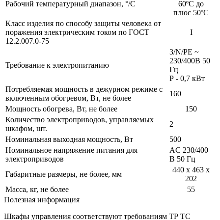
Рабочий температурный диапазон, °/С
60ºС до
плюс 50ºС
Класс изделия по способу защиты человека от
поражения электрическим током по ГОСТ
I
12.2.007.0-75
3/N/PE ~
230/400В 50
Требование к электропитанию
Гц
Р - 0,7 кВт
Потребляемая мощность в дежурном режиме с
160
включенным обогревом, Вт, не более
Мощность обогрева, Вт, не более
150
Количество электроприводов, управляемых
2
шкафом, шт.
Номинальная выходная мощность, Вт
500
Номинальное напряжение питания для
AC 230/400
электроприводов
В 50 Гц
440 х 463 х
Габаритные размеры, не более, мм
202
Масса, кг, не более
55
Полезная информация
Шкафы управления соответствуют требованиям ТР ТС