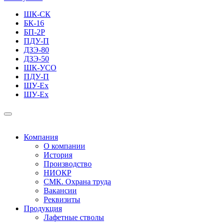
ШК-СК
БК-16
БП-2Р
ПДУ-П
ДЗЭ-80
ДЗЭ-50
ШК-УСО
ПДУ-П
ШУ-Ех
ШУ-Ех
Компания
О компании
История
Производство
НИОКР
СМК. Охрана труда
Вакансии
Реквизиты
Продукция
Лафетные стволы