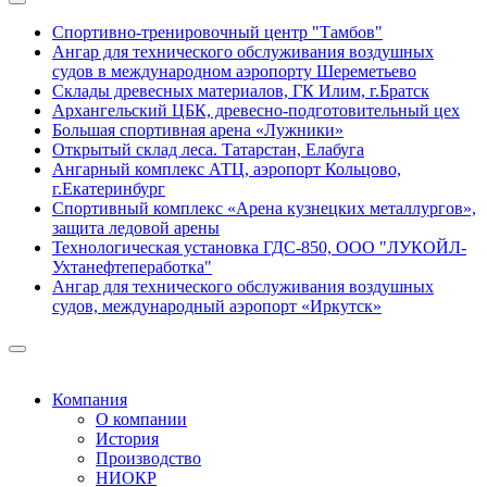
Спортивно-тренировочный центр "Тамбов"
Ангар для технического обслуживания воздушных
судов в международном аэропорту Шереметьево
Склады древесных материалов, ГК Илим, г.Братск
Архангельский ЦБК, древесно-подготовительный цех
Большая спортивная арена «Лужники»
Открытый склад леса. Татарстан, Елабуга
Ангарный комплекс АТЦ, аэропорт Кольцово,
г.Екатеринбург
Спортивный комплекс «Арена кузнецких металлургов»,
защита ледовой арены
Технологическая установка ГДС-850, ООО "ЛУКОЙЛ-
Ухтанефтепеработка"
Ангар для технического обслуживания воздушных
судов, международный аэропорт «Иркутск»
Компания
О компании
История
Производство
НИОКР