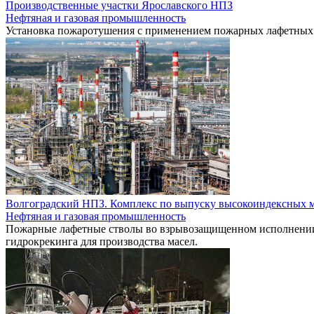
Производственные участки Ярославского НПЗ
Нефтяная и газовая промышленность
Установка пожаротушения с применением пожарных лафетных
Волгоградский НПЗ. Комплекс по выпуску высокоиндексных 
Нефтяная и газовая промышленность
Пожарные лафетные стволы во взрывозащищенном исполнении
гидрокрекинга для производства масел.