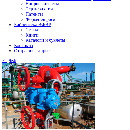
Вопросы-ответы
Сертификаты
Патенты
Форма запроса
Библиотека ЭФЭР
Статьи
Книги
Каталоги и буклеты
Контакты
Отправить запрос
English