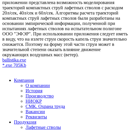
приложении представлена возможность моделирования
траекторий компактных струй лафетных стволов с расходом
20л/сек, 40л/сек и 60л/сек. Алгоритмы расчета траекторий
компактных струй лафетных стволов были разработаны на
основании эмпирической информации, полученной при
испытаниях лафетных стволов на испытательном полигоне
ООО "ЭФЭР". При использовании приложения следует иметь
в виду, что на излете струи скорость капель струи значительно
снижается. Поэтому на форму этой части струи может в
значительной степени оказать влияние движение
окружающих воздушных масс (ветер).
ballistika.exe
*.exe 705Kb
Компания
О компании
История
Производство
НИОКР
СМК. Охрана труда
Вакансии
Реквизиты
Продукция
Лафетные стволы