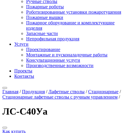
Ручные стволы
Пожарные роботы
Роботизированные установки пожаротушения
Пожарные вышки
Пожарное оборудование и комплектующие
изделия
Запасные части
Непрофильная продукция
Услуги
Проектирование
Монтажные и пусконаладочные работы
Консультационные услуги
Производственные возможности
Проекты
Контакты
Главная
/
Продукция
/
Лафетные стволы
/
Стационарные
/
Стационарные лафетные стволы с ручным управлением
/
ЛС-С40Уа
Как купить