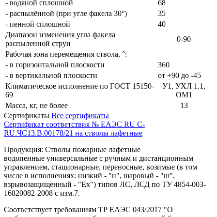
- водяной сплошной
68
- распылённой (при угле факела 30°)
35
- пенной сплошной
40
Диапазон изменения угла факела
0-90
распыленной струи
Рабочая зона перемещения ствола, °:
- в горизонтальной плоскости
360
- в вертикальной плоскости
от +90 до -45
Климатическое исполнение по ГОСТ 15150-
У1, УХЛ 1.1,
69
ОМ1
Масса, кг, не более
13
Сертификаты
Все сертификаты
Сертификат соответствия № ЕАЭС RU C-
RU.ЧС13.В.00178/21 на стволы лафетные
Продукция: Стволы пожарные лафетные
водопенные универсальные с ручным и дистанционным
управлением, стационарные, переносные, возимые (в том
числе в исполнениях: низкий - "н", шаровый - "ш",
взрывозащищенный - "Ех") типов ЛС, ЛСД по ТУ 4854-003-
16820082-2008 с изм.7.
Соответствует требованиям ТР ЕАЭС 043/2017 "О