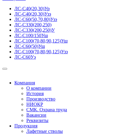
ЛС-С40(20,30)Ур
ЛС-С40(20,30)Узэ
ЛС-С60(50,70,80)Узэ
ЛС-С330(200,250)
ЛС-С330(200,250)У
ЛС-С100/150Уш
ЛС-С100(70,80,90,125)Уш
ЛС-С60(50)Уш
ЛС-С100(70,80,90,125)Узэ
ЛС-С60Уэ
Компания
О компании
История
Производство
НИОКР
СМК. Охрана труда
Вакансии
Реквизиты
Продукция
Лафетные стволы